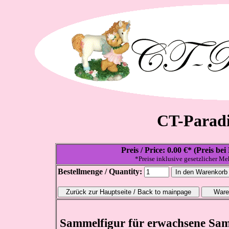
CT-Paradi
Preis / Price: 0.00 €* (Preis b
*Preise inklusive gesetzlicher Me
Bestellmenge / Quantity:
Sammelfigur für erwachsene Samm