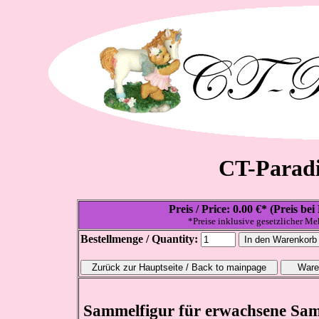
CT-Paradi
Preis / Price: 0.00 €* (Preis b
*Preise inklusive gesetzlicher Me
Bestellmenge / Quantity:
Sammelfigur für erwachsene Samm