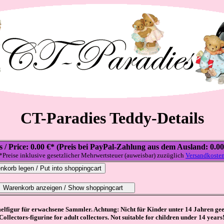
CT-Paradies Teddy-Details
s / Price: 0.00 €* (Preis bei PayPal-Zahlung aus dem Ausland: 0.00
*Preise inklusive gesetzlicher Mehrwertsteuer (auweisbar) zuzüglich
Versandkoste
lfigur für erwachsene Sammler. Achtung: Nicht für Kinder unter 14 Jahren gee
Collectors-figurine for adult collectors. Not suitable for children under 14 years