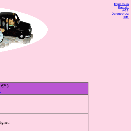
Impressum
Kontakt
AGB
Datenschutz
Hilfe
 €* )
n
ignet!
!