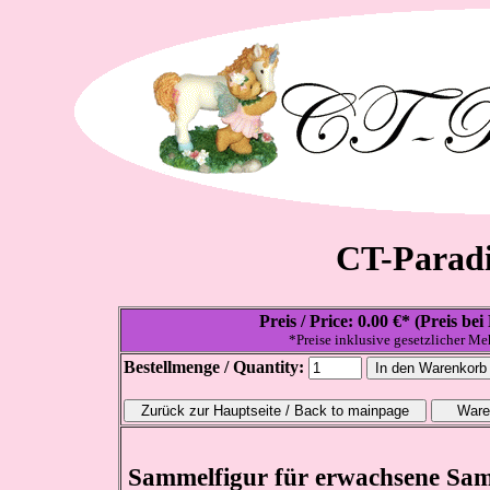
CT-Paradi
Preis / Price: 0.00 €* (Preis b
*Preise inklusive gesetzlicher Me
Bestellmenge / Quantity:
Sammelfigur für erwachsene Samm