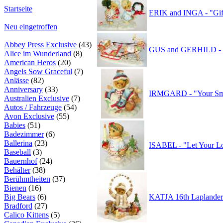
Startseite
ERIK and INGA - "Gifts
Neu eingetroffen
Abbey Press Exclusive
(43)
GUS and GERHILD - "I
Alice im Wunderland
(8)
American Heros
(20)
Angels Sow Graceful
(7)
Anlässe
(82)
Anniversary
(33)
IRMGARD - "Your Smi
Australien Exclusive
(7)
Autos / Fahrzeuge
(54)
Avon Exclusive
(55)
Babies
(51)
Badezimmer
(6)
Ballerina
(23)
ISABEL - "Let Your Lo
Baseball
(3)
Bauernhof
(24)
Behälter
(38)
Berühmtheiten
(37)
Bienen
(16)
Big Bears
(6)
KATJA 16th Laplander -
Bradford
(27)
Calico Kittens
(5)