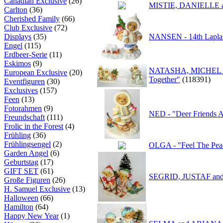
Canadian Exclusive
(26)
MISTIE, DANIELLE an
Carlton
(36)
Cherished Family
(66)
Club Exclusive
(72)
Displays
(35)
NANSEN - 14th Lap
Engel
(115)
Erdbeer-Serie
(11)
Eskimos
(9)
NATASHA, MICHEL and
European Exclusive
(20)
Together"
(118391)
Eventfiguren
(30)
Exclusives
(157)
Feen
(13)
Fotorahmen
(9)
NED - "Deer Friends Ar
Freundschaft
(111)
Frolic in the Forest
(4)
Frühling
(36)
Frühlingsengel
(2)
OLGA - "Feel The Pe
Garden Angel
(6)
Geburtstag
(17)
GIFT SET
(61)
SEGRID, JUSTAF and I
Große Figuren
(26)
H. Samuel Exclusive
(13)
Halloween
(66)
Hamilton
(64)
Happy New Year
(1)