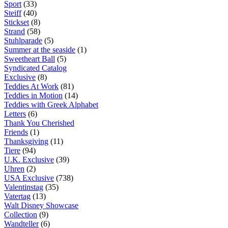
Sport
(33)
Steiff
(40)
Stickset
(8)
Strand
(58)
Stuhlparade
(5)
Summer at the seaside
(1)
Sweetheart Ball
(5)
Syndicated Catalog
Exclusive
(8)
Teddies At Work
(81)
Teddies in Motion
(14)
Teddies with Greek Alphabet
Letters
(6)
Thank You Cherished
Friends
(1)
Thanksgiving
(11)
Tiere
(94)
U.K. Exclusive
(39)
Uhren
(2)
USA Exclusive
(738)
Valentinstag
(35)
Vatertag
(13)
Walt Disney Showcase
Collection
(9)
Wandteller
(6)