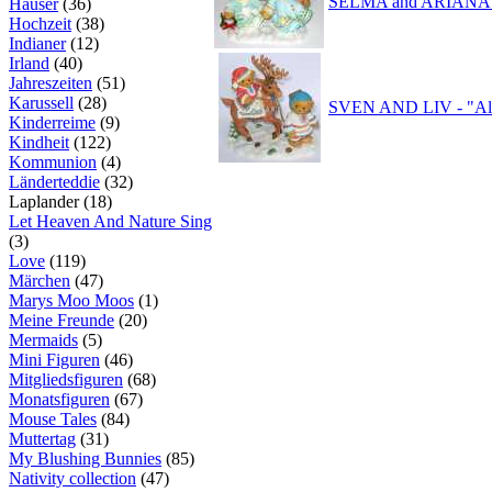
SELMA and ARIANA - "
Häuser
(36)
Hochzeit
(38)
Indianer
(12)
Irland
(40)
Jahreszeiten
(51)
Karussell
(28)
SVEN AND LIV - "All 
Kinderreime
(9)
Kindheit
(122)
Kommunion
(4)
Länderteddie
(32)
Laplander (18)
Let Heaven And Nature Sing
(3)
Love
(119)
Märchen
(47)
Marys Moo Moos
(1)
Meine Freunde
(20)
Mermaids
(5)
Mini Figuren
(46)
Mitgliedsfiguren
(68)
Monatsfiguren
(67)
Mouse Tales
(84)
Muttertag
(31)
My Blushing Bunnies
(85)
Nativity collection
(47)