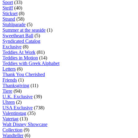
Sport
(33)
Steiff
(40)
Stickset
(8)
Strand
(58)
Stuhlparade
(5)
Summer at the seaside
(1)
Sweetheart Ball
(5)
Syndicated Catalog
Exclusive
(8)
Teddies At Work
(81)
Teddies in Motion
(14)
Teddies with Greek Alphabet
Letters
(6)
Thank You Cherished
Friends
(1)
Thanksgiving
(11)
Tiere
(94)
U.K. Exclusive
(39)
Uhren
(2)
USA Exclusive
(738)
Valentinstag
(35)
Vatertag
(13)
Walt Disney Showcase
Collection
(9)
Wandteller
(6)