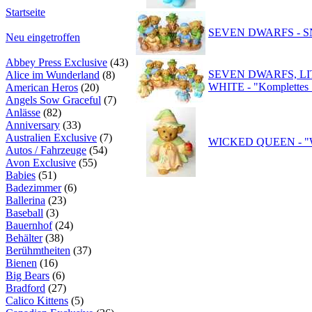
Startseite
SEVEN DWARFS - SNO
Neu eingetroffen
Abbey Press Exclusive
(43)
SEVEN DWARFS, L
Alice im Wunderland
(8)
WHITE - "Komplettes 
American Heros
(20)
Angels Sow Graceful
(7)
Anlässe
(82)
Anniversary
(33)
Australien Exclusive
(7)
WICKED QUEEN - "Wit
Autos / Fahrzeuge
(54)
Avon Exclusive
(55)
Babies
(51)
Badezimmer
(6)
Ballerina
(23)
Baseball
(3)
Bauernhof
(24)
Behälter
(38)
Berühmtheiten
(37)
Bienen
(16)
Big Bears
(6)
Bradford
(27)
Calico Kittens
(5)