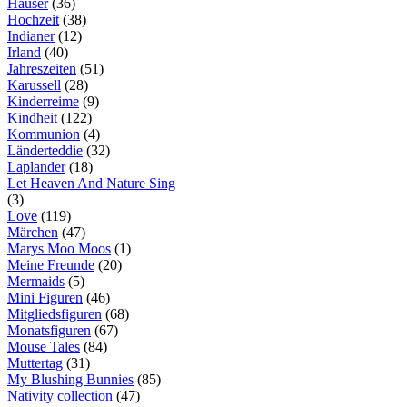
Häuser
(36)
Hochzeit
(38)
Indianer
(12)
Irland
(40)
Jahreszeiten
(51)
Karussell
(28)
Kinderreime
(9)
Kindheit
(122)
Kommunion
(4)
Länderteddie
(32)
Laplander
(18)
Let Heaven And Nature Sing
(3)
Love
(119)
Märchen
(47)
Marys Moo Moos
(1)
Meine Freunde
(20)
Mermaids
(5)
Mini Figuren
(46)
Mitgliedsfiguren
(68)
Monatsfiguren
(67)
Mouse Tales
(84)
Muttertag
(31)
My Blushing Bunnies
(85)
Nativity collection
(47)