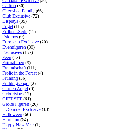
Canadian Exclusive
(26)
Carlton
(36)
Cherished Family
(66)
Club Exclusive
(72)
Displays
(35)
Engel
(115)
Erdbeer-Serie
(11)
Eskimos
(9)
European Exclusive
(20)
Eventfiguren
(30)
Exclusives
(157)
Feen
(13)
Fotorahmen
(9)
Freundschaft
(111)
Frolic in the Forest
(4)
Frühling
(36)
Frühlingsengel
(2)
Garden Angel
(6)
Geburtstag
(17)
GIFT SET
(61)
Große Figuren
(26)
H. Samuel Exclusive
(13)
Halloween
(66)
Hamilton
(64)
Happy New Year
(1)